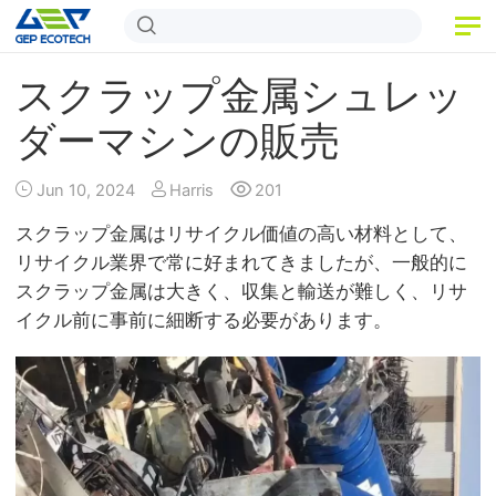
ホーム
スクラップ金属シュレッ
商品
ダーマシンの販売
アプリケーション
Jun 10, 2024
Harris
201
リリース
スクラップ金属はリサイクル価値の高い材料として、
リサイクル業界で常に好まれてきましたが、一般的に
私たちについて
スクラップ金属は大きく、収集と輸送が難しく、リサ
イクル前に事前に細断する必要があります。
お問い合わせ