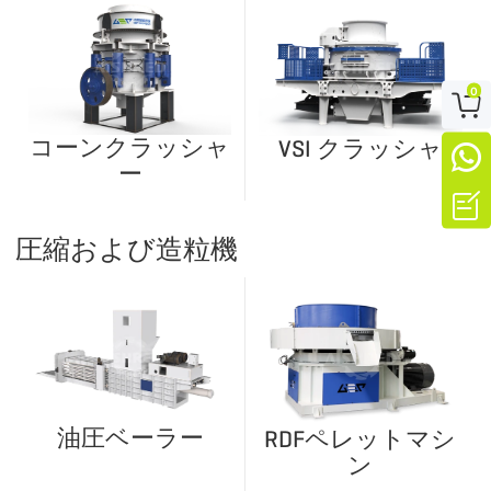
0

コーンクラッシャ
VSI クラッシャ

ー

圧縮および造粒機
油圧ベーラー
RDFペレットマシ
ン