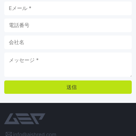
送信

info@aishred.com